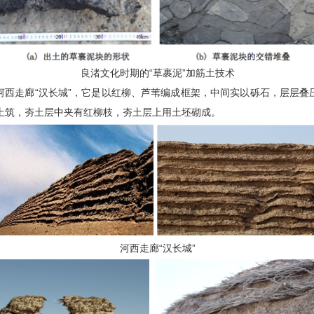
良渚文化时期的“草裹泥”加筋土技术
西走廊“汉长城”，它是以
红柳
、
芦苇
编成框架，中间实以
砾石
，层层叠
土筑，夯土层中夹有红柳枝，夯土层上用土坯砌成。
河西走廊“汉长城”