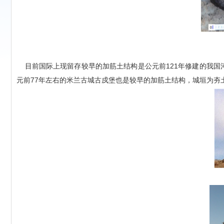
目前国际上现留存较早的加筋土结构是公元前121年修建的我国河
元前77年左右的米兰古城古戍堡也是较早的加筋土结构，城垣为夯