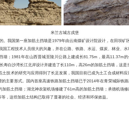
米兰古城古戍堡
。我国第一座加筋土挡墙是1979年由云南煤矿设计院设计，在田坝矿区建
了我国工程技术人员很大的兴趣，并在公路、铁路、水运、煤炭、林业、
土挡墙；1981年在山西晋城至陵川公路上建成长81.75m，最高11.
重庆长寿白沙湾长江北岸设计并建造了长110m，高26m的加筋土挡墙，这
土技术的研究与应用得到了长足发展，我国目前已成为土工合成材料应
的主要形式。国内首座高速铁路加筋土挡墙已于2014年在青荣城际铁路建
的加筋土挡墙；湖北神农架机场修建了61m高的加筋土挡墙；承德机场修建
等等，这些加筋土结构已取得了显著的社会、经济和环保效益。