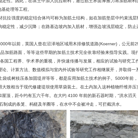
稳定性。因此，在填土中加入抗拉材料，通过筋土界面摩擦力将加筋材料
地基处理等工程。
抗拉强度的稳定结合体均可称为加筋土结构，如在加筋垫层中约束浅层
构稳定性，减少沉降；在路基边坡内加入筋材，增强边坡浅层稳定，防止
年以前，英国人曾在沼泽地区域用木排修筑道路(Koerner)，公元前2
品加筋路面，等等这些早期的加筋土技术完全依靠经验来指导实践。现代加筋土
世界各国工程界、学术界的重视，并快速传播与发展，相应的试验与研究工
计理论、计算方法、数值模拟与室内外试验等研究工作相继展开，并取得一
或树枝压条加固堤岸等等，都是应用加筋土技术的例子。5000年前，
用大致相当于现代修建堤坝使用草袋装土。在土内加入这种植物纤维并压
顶，距今约有五六千年。在大约 4100 年前的新石器时期，“洪水滔天
、砂石制成的条笼、杩槎及羊圈等，在水中不会被冲走，可拦截洪水。