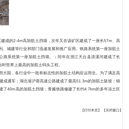
成的2-4m高加筋土挡墙，次年又在该矿区建成了一座长57m、高
水利、城建等行业和部门迅速发展和推广应用。铁路系统第一座加筋土
37m的公路系统第一座加筋土挡墙。；同年在浙江天台县清溪河建成了长
是当时世界上最高的加筋土码头工程。
用大国，各行业中一批有标志性的加筋土结构应运而生。为了满足高
成通车；湖北省沪蓉高速公路建成了最高51.3m的加筋土陡坡；锦
了40m高的加筋土挡墙；青藏铁路修建了长约4.7km的多年冻土区
【
打印本页
】 【
关闭窗口
】