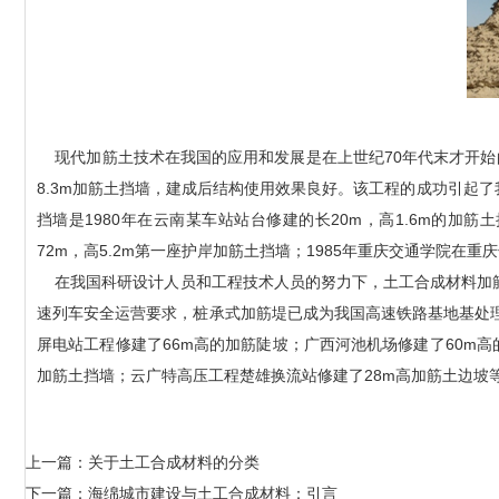
现代加筋土技术在我国的应用和发展是在上世纪70年代末才开始的
8.3m加筋土挡墙，建成后结构使用效果良好。该工程的成功引起
挡墙是1980年在云南某车站站台修建的长20m，高1.6m的加筋
72m，高5.2m第一座护岸加筋土挡墙；1985年重庆交通学院在
在我国科研设计人员和工程技术人员的努力下，土工合成材料加筋
速列车安全运营要求，桩承式加筋堤已成为我国高速铁路基地基处理
屏电站工程修建了66m高的加筋陡坡；广西河池机场修建了60m高
加筋土挡墙；云广特高压工程楚雄换流站修建了28m高加筋土边坡
上一篇：
关于土工合成材料的分类
下一篇：
海绵城市建设与土工合成材料：引言