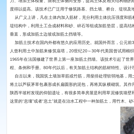
力、增加土体模量、限制土体侧向变形，提高土体及相关结构物的
度得以提高。该技术已广泛用于修筑路基、挡土墙、桥台、堤坝及
从广义上讲，凡在土体内加入筋材，充分利用土体抗压强度和筋材
堤结构中，利用土工合成材料和砂、碎石等组成加筋垫层，提高结
垂直，形成加筋土边坡或加筋土挡墙等。
加筋土技术在国内外都有悠久的应用历史。就国外而言，公元前3000
人曾利用土中加筋来修筑庙塔，20世纪20～30年代美国曾试用棉织
1965年在法国修建了世界上第一座加筋土挡墙。该技术引起了
程、条例和手册。80年代以后，有关加筋土结构的筋材特性、设
自古以来，我国筑土墙加草筋或竹筋，用柴排处理软弱地基，用土袋
将土以芦荻茅草包裹形成长扁圆形的泥包，再将其纵横砌筑。其作
陕西半坡村发现的仰韶遗址，有很多简单房屋是利用草泥修筑墙壁和屋
这里的“息壤”或者“息土”就是在治水工程中一种加筋土，用竹木