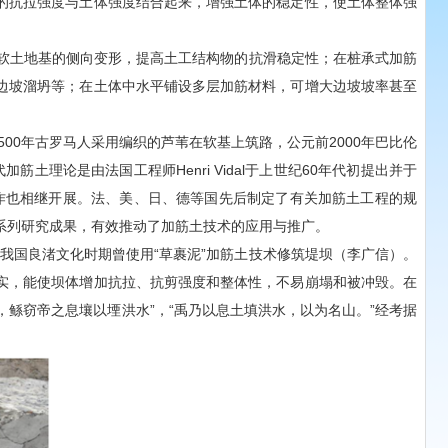
的抗拉强度与土体强度结合起来，增强土体的稳定性，使土体整体强
软土地基的侧向变形，提高土工结构物的抗滑稳定性；在桩承式加筋
边坡溜坍等；在土体中水平铺设多层加筋材料，可增大边坡坡率甚至
500年古罗马人采用编织的芦苇在软基上筑路，公元前2000年巴比伦
理论是由法国工程师Henri Vidal于上世纪60年代初提出并于
作也相继开展。法、美、日、德等国先后制定了有关加筋土工程的规
系列研究成果，有效推动了加筋土技术的应用与推广。
我国良渚文化时期曾使用“草裹泥”加筋土技术修筑堤坝（李广信）。
实，能使坝体增加抗拉、抗剪强度和整体性，不易崩塌和被冲毁。在
，鲧窃帝之息壤以堙洪水”，“禹乃以息土填洪水，以为名山。”经考据